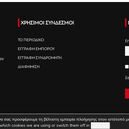
ΧΡΗΣΙΜΟΙ ΣΥΝΔΕΣΜΟΙ
ΤΟ ΠΕΡΙΟΔΙΚΟ
E
ΕΓΓΡΑΦΗ ΕΜΠΟΡΟΥ
ΕΓΓΡΑΦΗ ΣΥΝΔΡΟΜΗΤΗ
ον
ΔΙΑΦΗΜΙΣΗ
δ
να σας προσφέρουμε τη βέλτιστη εμπειρία πλοήγησης στον ιστότοπό μ
which cookies we are using or switch them off in
settings
.
ΠΟΙΟΙ ΕΙΜΑΣΤΕ
ΟΡΟΙ ΧΡΗΣΗΣ