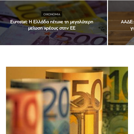
ΟΙΚΟΝΟΜΊΑ
Eurostat: Η Ελλάδα πέτυχε τη μεγαλύτερη
ΑΑΔΕ:
μείωση χρέους στην ΕΕ
γ