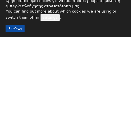
Χρησιμοποιούμε cookies για να σας προσφέρουμε τη βέλτιστη
εμπειρία πλοήγησης στον ιστότοπό μας.
You can find out more about which cookies we are using or
switch them off in
settings
.
Αποδοχή
ΕΠΙΚΑΙΡΟΤΗΤΑ
ΙΟΒΕ: Σταθερή η καταναλωτική εμπιστοσύνη
τον Ιούνιο
03/07/2026