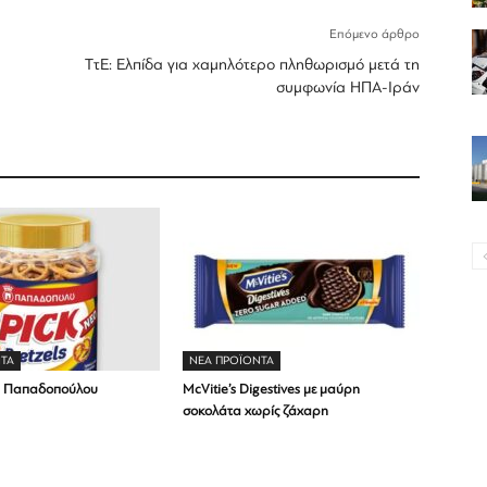
Επόμενο άρθρο
ΤτΕ: Ελπίδα για χαμηλότερο πληθωρισμό μετά τη
συμφωνία ΗΠΑ-Ιράν
ΤΑ
ΝΕΑ ΠΡΟΪΟΝΤΑ
ls Παπαδοπούλου
McVitie’s Digestives με μαύρη
σοκολάτα χωρίς ζάχαρη