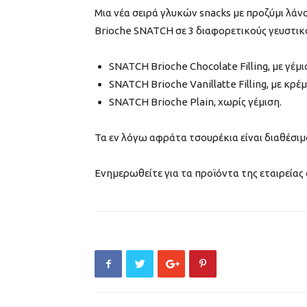
Μια νέα σειρά γλυκών snacks με προζύμι λάν
Brioche SNATCH σε 3 διαφορετικούς γευστικ
SNATCH Brioche Chocolate Filling, με γέμ
SNATCH Brioche Vanillatte Filling, με κρέ
SNATCH Brioche Plain, χωρίς γέμιση.
Τα εν λόγω αφράτα τσουρέκια είναι διαθέσι
Ενημερωθείτε για τα προϊόντα της εταιρείας