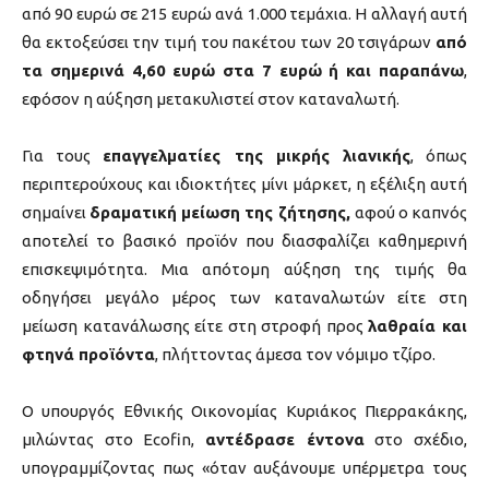
από 90 ευρώ σε 215 ευρώ ανά 1.000 τεμάχια. Η αλλαγή αυτή
θα εκτοξεύσει την τιμή του πακέτου των 20 τσιγάρων
από
τα σημερινά 4,60 ευρώ στα 7 ευρώ ή και παραπάνω
,
εφόσον η αύξηση μετακυλιστεί στον καταναλωτή.
Για τους
επαγγελματίες της μικρής λιανικής
, όπως
περιπτερούχους και ιδιοκτήτες μίνι μάρκετ, η εξέλιξη αυτή
σημαίνει
δραματική μείωση της ζήτησης,
αφού ο καπνός
αποτελεί το βασικό προϊόν που διασφαλίζει καθημερινή
επισκεψιμότητα. Μια απότομη αύξηση της τιμής θα
οδηγήσει μεγάλο μέρος των καταναλωτών είτε στη
μείωση κατανάλωσης είτε στη στροφή προς
λαθραία και
φτηνά προϊόντα
, πλήττοντας άμεσα τον νόμιμο τζίρο.
Ο υπουργός Εθνικής Οικονομίας Κυριάκος Πιερρακάκης,
μιλώντας στο Ecofin,
αντέδρασε έντονα
στο σχέδιο,
υπογραμμίζοντας πως «όταν αυξάνουμε υπέρμετρα τους