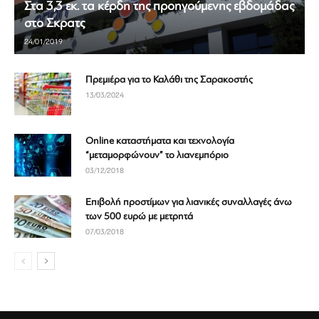
Στα 3,3 εκ. τα κέρδη της προηγούμενης εβδομάδας
στο Σκρατς
24/01/2019
Πρεμιέρα για το Καλάθι της Σαρακοστής
13/03/2024
Online καταστήματα και τεχνολογία
“μεταμορφώνουν” το λιανεμπόριο
03/12/2018
Επιβολή προστίμων για λιανικές συναλλαγές άνω
των 500 ευρώ με μετρητά
07/03/2018