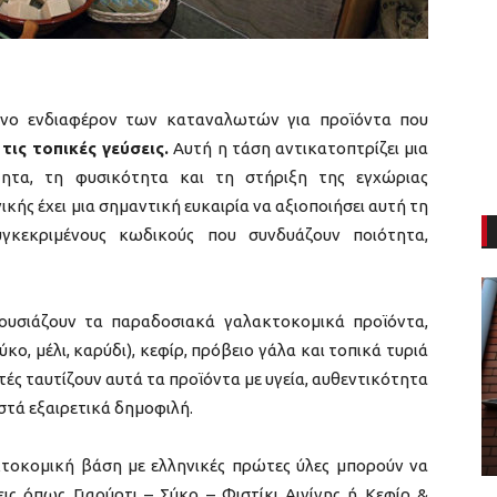
μένο ενδιαφέρον των καταναλωτών για προϊόντα που
τις τοπικές γεύσεις.
Αυτή η τάση αντικατοπτρίζει μια
τητα, τη φυσικότητα και τη στήριξη της εγχώριας
κής έχει μια σημαντική ευκαιρία να αξιοποιήσει αυτή τη
υγκεκριμένους κωδικούς που συνδυάζουν ποιότητα,
ρουσιάζουν τα παραδοσιακά γαλακτοκομικά προϊόντα,
σύκο, μέλι, καρύδι), κεφίρ, πρόβειο γάλα και τοπικά τυριά
τές ταυτίζουν αυτά τα προϊόντα με υγεία, αυθεντικότητα
στά εξαιρετικά δημοφιλή.
τοκομική βάση με ελληνικές πρώτες ύλες μπορούν να
ις όπως Γιαούρτι – Σύκο – Φιστίκι Αιγίνης ή Κεφίρ &