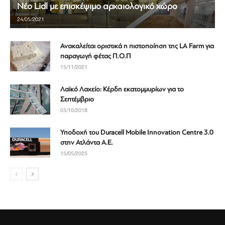
Νέο Lidl με επισκέψιμο αρχαιολογικό χώρο
24/05/2021
Ανακαλείται οριστικά η πιστοποίηση της LA Farm για
παραγωγή φέτας Π.Ο.Π
15/11/2021
Λαϊκό Λαχείο: Κέρδη εκατομμυρίων για το
Σεπτέμβριο
03/10/2018
Υποδοχή του Duracell Mobile Innovation Centre 3.0
στην Ατλάντα Α.Ε.
15/05/2025