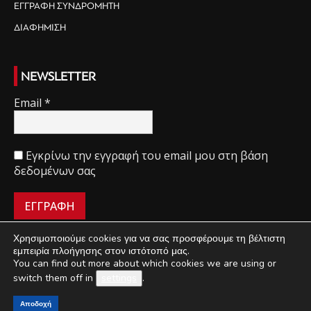
ΕΓΓΡΑΦΗ ΣΥΝΔΡΟΜΗΤΗ
ΔΙΑΦΗΜΙΣΗ
NEWSLETTER
Email
*
Εγκρίνω την εγγραφή του email μου στη βάση
δεδομένων σας
Χρησιμοποιούμε cookies για να σας προσφέρουμε τη βέλτιστη
εμπειρία πλοήγησης στον ιστότοπό μας.
You can find out more about which cookies we are using or
ΠΟΙΟΙ ΕΙΜΑΣΤΕ
ΟΡΟΙ ΧΡΗΣΗΣ
ΔΙΑΧΕΙΡΙΣΗ ΑΠΟΡΡΗΤΟΥ
switch them off in
settings
.
ΔΙΑΦΗΜΙΣΗ
ΕΠΙΚΟΙΝΩΝΙΑ
Αποδοχή
©
Mini Market
2018-2021 | Κατασκευή & Ανάπτυξη
UThink