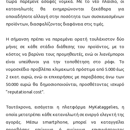
τώρα παρέμενε ασαφές νομικά. Με το νέο πλαίσιο, οι
καταναλωτές θα ενημερώνονται ξεκάθαρα για
οποιαδήποτε αλλαγή στην ποσότητα των συσκευασμένων
προϊόντων, διασφαλίζοντας διαφάνεια στις τιμές.
Η σήμανση πρέπει να παραμένει ορατή τουλάχιστον δύο
μήνες σε κάθε στάδιο διάθεσης του προϊόντος, με το
κόστος να βαρύνει τους προμηθευτές, ενώ οι λιανέμποροι
είναι υπεύθυνοι για την τοποθέτηση στο ράφι. Το
νομοσχέδιο προβλέπει κλιμακωτά πρόστιμα από 5.000 έως
2 εκατ. ευρώ, ενώ οι επιχειρήσεις με παραβάσεις άνω των
50.000 ευρώ θα δημοσιοποιούνται, προσθέτοντας ισχυρό
“reputational cost”.
Ταυτόχρονα, εισάγεται η πλατφόρμα MyKataggelies, η
οποία μετατρέπει κάθε καταναλωτή σε ενεργό ελεγκτή της
αγοράς. Μέσω smartphone, μπορεί να καταγγείλει
παραβάσεις επώνυμα ή ανώνυμα, επισυνάπτοντας