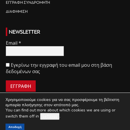
ΕΓΓΡΑΦΗ ΣΥΝΔΡΟΜΗΤΗ
ΔΙΑΦΗΜΙΣΗ
NEWSLETTER
Email
*
Εγκρίνω την εγγραφή του email μου στη βάση
δεδομένων σας
Χρησιμοποιούμε cookies για να σας προσφέρουμε τη βέλτιστη
εμπειρία πλοήγησης στον ιστότοπό μας.
You can find out more about which cookies we are using or
ΠΟΙΟΙ ΕΙΜΑΣΤΕ
ΟΡΟΙ ΧΡΗΣΗΣ
ΔΙΑΧΕΙΡΙΣΗ ΑΠΟΡΡΗΤΟΥ
switch them off in
settings
.
ΔΙΑΦΗΜΙΣΗ
ΕΠΙΚΟΙΝΩΝΙΑ
Αποδοχή
©
Mini Market
2018-2021 | Κατασκευή & Ανάπτυξη
UThink