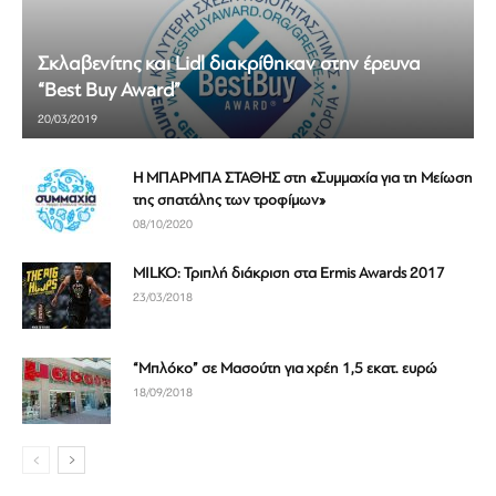
Σκλαβενίτης και Lidl διακρίθηκαν στην έρευνα
“Best Buy Award”
20/03/2019
Η ΜΠΑΡΜΠΑ ΣΤΑΘΗΣ στη «Συμμαχία για τη Μείωση
της σπατάλης των τροφίμων»
08/10/2020
MILKO: Τριπλή διάκριση στα Ermis Awards 2017
23/03/2018
“Μπλόκο” σε Μασούτη για χρέη 1,5 εκατ. ευρώ
18/09/2018