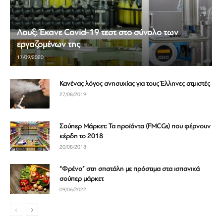
Λουξ: Έκανε Covid-19 τεστ στο σύνολο των
εργαζομένων της
17/09/2020
Κανένας λόγος ανησυχίας για τους Έλληνες ατμιστές
27/08/2019
Σούπερ Μάρκετ: Τα προϊόντα (FMCGs) που φέρνουν
κέρδη το 2018
20/08/2018
“Φρένο” στη σπατάλη με πρόστιμα στα ισπανικά
σούπερ μάρκετ
09/06/2022