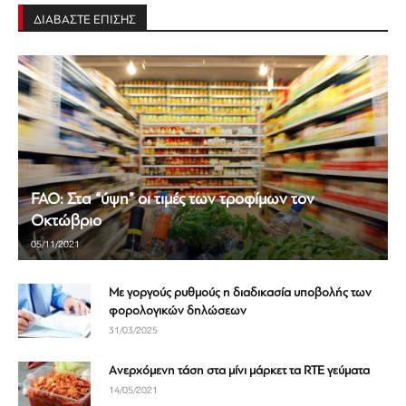
ΔΙΑΒΑΣΤΕ ΕΠΙΣΗΣ
FAO: Στα “ύψη” οι τιμές των τροφίμων τον
Οκτώβριο
05/11/2021
Με γοργούς ρυθμούς η διαδικασία υποβολής των
φορολογικών δηλώσεων
31/03/2025
Aνερχόμενη τάση στα μίνι μάρκετ τα RTE γεύματα
14/05/2021