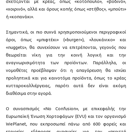
σχετίζονται με κρέας, όπως «κοτόπουλο», «βοδινό»,
«χοιρινό», αλλά και όρους κοπής όπως «στήθος», «μπούτι»
ή «κοπανάκι».
Σημαντικά, οι πιο συχνά χρησιμοποιούμενοι περιγραφικοί
όροι, όπως «μπιφτέκι» («burger»), «λουκάνικο» και
«nuggets», θα συνεχίσουν να επιτρέπονται, γεγονός που
θεωρείται νίκη για την κοινή λογική και την
αναγνωρισιμότητα των προϊόντων. Παράλληλα, οι
νομοθέτες προέβλεψαν ότι η απαγόρευση θα ισχύει
προληπτικά και για καινοτόμα προϊόντα, όπως το κρέας
κυτταροκαλλιέργειας, παρότι αυτά δεν είναι ακόμη
διαθέσιμα στην αγορά.
Ο συνασπισμός «No Confusion», με επικεφαλής την
Ευρωπαϊκή Ένωση Χορτοφάγων (EVU) και τον οργανισμό
WePlanet, που εκπροσωπεί πάνω από 600 φορείς και
εταιρείες, εξέφρασε ανησυχίες για την «περιττή