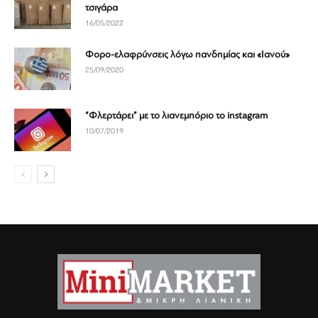
τσιγάρα
16/05/2022
Φορο-ελαφρύνσεις λόγω πανδημίας και «Ιανού»
25/09/2020
“Φλερτάρει” με το λιανεμπόριο το instagram
10/07/2019