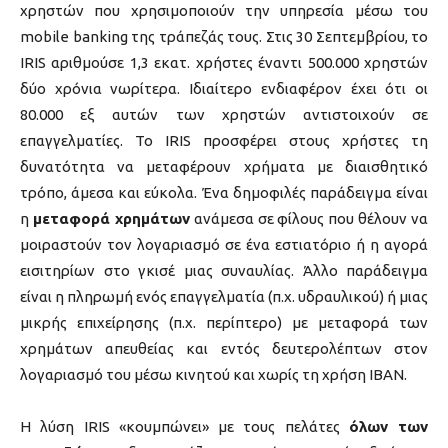
χρηστών που χρησιμοποιούν την υπηρεσία μέσω του
mobile banking της τράπεζάς τους. Στις 30 Σεπτεμβρίου, το
IRIS αριθμούσε 1,3 εκατ. χρήστες έναντι 500.000 χρηστών
δύο χρόνια νωρίτερα. Ιδιαίτερο ενδιαφέρον έχει ότι οι
80.000 εξ αυτών των χρηστών αντιστοιχούν σε
επαγγελματίες. Το IRIS προσφέρει στους χρήστες τη
δυνατότητα να μεταφέρουν χρήματα με διαισθητικό
τρόπο, άμεσα και εύκολα. Ένα δημοφιλές παράδειγμα είναι
η
μεταφορά χρημάτων
ανάμεσα σε φίλους που θέλουν να
μοιραστούν τον λογαριασμό σε ένα εστιατόριο ή η αγορά
εισιτηρίων στο γκισέ μιας συναυλίας. Άλλο παράδειγμα
είναι η πληρωμή ενός επαγγελματία (π.χ. υδραυλικού) ή μιας
μικρής επιχείρησης (π.χ. περίπτερο) με μεταφορά των
χρημάτων απευθείας και εντός δευτερολέπτων στον
λογαριασμό του μέσω κινητού και χωρίς τη χρήση IBAN.
Η λύση IRIS «κουμπώνει» με τους πελάτες
όλων των