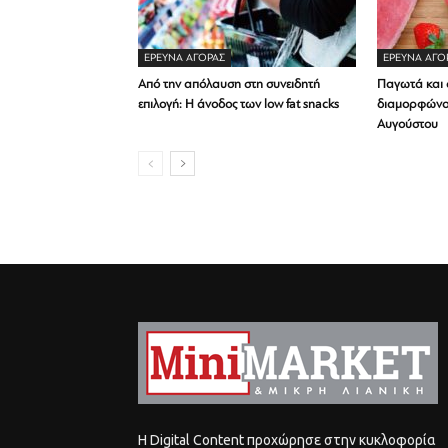
ΕΡΕΥΝΑ ΑΓΟΡΑΣ
ΕΡΕΥΝΑ ΑΓΟ
Από την απόλαυση στη συνειδητή
Παγωτά και α
επιλογή: Η άνοδος των low fat snacks
διαμορφώνο
Αυγούστου
Η Digital Content προχώρησε στην κυκλοφορία