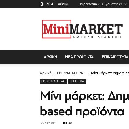
C
30.4
Αθήνα
Παρασκευή 7, Αύγουστος 2026
Mini
Market
Magazine
ΑΡΧΙΚΗ
ΝΕΑ ΠΡΟΪΟΝΤΑ
ΕΠΙΚΑΙΡΟΤΗΤΑ
Αρχική
ΕΡΕΥΝΑ ΑΓΟΡΑΣ
Μίνι μάρκετ: Δημοφιλε
ΕΡΕΥΝΑ ΑΓΟΡΑΣ
ΡΕΠΟΡΤΆΖ
Μίνι μάρκετ: Δημο
based προϊόντα
40
29/12/2025