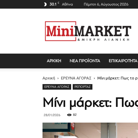
C
30.1
Αθήνα
Πέμπτη 6, Αύγουστος 2026
Mini
Market
Magazine
ΑΡΧΙΚΗ
ΝΕΑ ΠΡΟΪΟΝΤΑ
ΕΠΙΚΑΙΡΟΤΗΤΑ
Αρχική
ΕΡΕΥΝΑ ΑΓΟΡΑΣ
Μίνι μάρκετ: Πως το ρε
ΕΡΕΥΝΑ ΑΓΟΡΑΣ
ΡΕΠΟΡΤΆΖ
Μίνι μάρκετ: Πως
82
28/01/2026