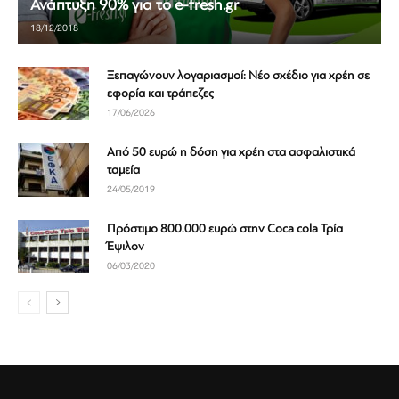
Ανάπτυξη 90% για το e-fresh.gr
18/12/2018
Ξεπαγώνουν λογαριασμοί: Νέο σχέδιο για χρέη σε
εφορία και τράπεζες
17/06/2026
Από 50 ευρώ η δόση για χρέη στα ασφαλιστικά
ταμεία
24/05/2019
Πρόστιμο 800.000 ευρώ στην Coca cola Τρία
Έψιλον
06/03/2020