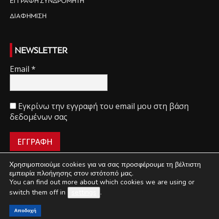
ΕΓΓΡΑΦΗ ΣΥΝΔΡΟΜΗΤΗ
ΔΙΑΦΗΜΙΣΗ
NEWSLETTER
Email
*
Εγκρίνω την εγγραφή του email μου στη βάση
δεδομένων σας
Χρησιμοποιούμε cookies για να σας προσφέρουμε τη βέλτιστη
εμπειρία πλοήγησης στον ιστότοπό μας.
You can find out more about which cookies we are using or
ΠΟΙΟΙ ΕΙΜΑΣΤΕ
ΟΡΟΙ ΧΡΗΣΗΣ
ΔΙΑΧΕΙΡΙΣΗ ΑΠΟΡΡΗΤΟΥ
switch them off in
settings
.
ΔΙΑΦΗΜΙΣΗ
ΕΠΙΚΟΙΝΩΝΙΑ
Αποδοχή
©
Mini Market
2018-2021 | Κατασκευή & Ανάπτυξη
UThink