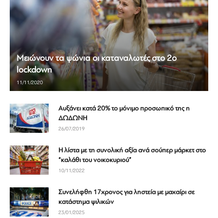
Μειώνουν τα ψώνια οι καταναλωτές στο 2ο
lockdown
11/11/2020
Αυξάνει κατά 20% το μόνιμο προσωπικό της η
ΔΩΔΩΝΗ
26/07/2019
H λίστα με τη συνολική αξία ανά σούπερ μάρκετ στο
“καλάθι του νοικοκυριού”
10/11/2022
Συνελήφθη 17χρονος για ληστεία με μαχαίρι σε
κατάστημα ψιλικών
23/01/2025