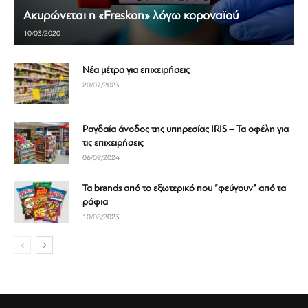
Ακυρώνεται η «Freskon» λόγω κοροναϊού
10/03/2020
Νέα μέτρα για επιχειρήσεις
20/07/2023
Ραγδαία άνοδος της υπηρεσίας IRIS – Τα οφέλη για
τις επιχειρήσεις
06/09/2024
Τα brands από το εξωτερικό που “φεύγουν” από τα
ράφια
10/08/2023