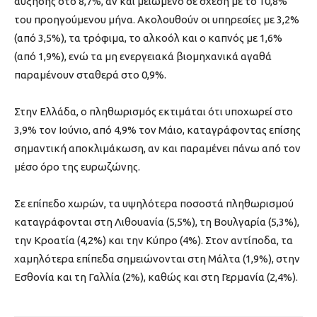
αύξησης στο 8,7%, αν και μειωμένο σε σχέση με το 10,8%
του προηγούμενου μήνα. Ακολουθούν οι υπηρεσίες με 3,2%
(από 3,5%), τα τρόφιμα, το αλκοόλ και ο καπνός με 1,6%
(από 1,9%), ενώ τα μη ενεργειακά βιομηχανικά αγαθά
παραμένουν σταθερά στο 0,9%.
Στην Ελλάδα, ο πληθωρισμός εκτιμάται ότι υποχωρεί στο
3,9% τον Ιούνιο, από 4,9% τον Μάιο, καταγράφοντας επίσης
σημαντική αποκλιμάκωση, αν και παραμένει πάνω από τον
μέσο όρο της ευρωζώνης.
Σε επίπεδο χωρών, τα υψηλότερα ποσοστά πληθωρισμού
καταγράφονται στη Λιθουανία (5,5%), τη Βουλγαρία (5,3%),
την Κροατία (4,2%) και την Κύπρο (4%). Στον αντίποδα, τα
χαμηλότερα επίπεδα σημειώνονται στη Μάλτα (1,9%), στην
Εσθονία και τη Γαλλία (2%), καθώς και στη Γερμανία (2,4%).