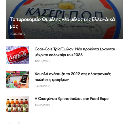
Το τυροκομείο Θυμέλης νέο μέλος της Ελλα-Δικά
μας
20/02/2019
Coca-Cola Τρία Έψιλον: Νέα προϊόντα έρχονται
μέχρι το καλοκαίρι του 2026
10/12/2025
Χαμηλή ανάπτυξη το 2022 στις ηλεκτρονικές
πωλήσεις τροφίμων
24/01/2022
H Οικογένεια Χριστοδούλου στη Food Expo
15/03/2019