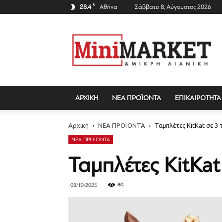
C
28.4
Αθήνα
Σάββατο 8, Αύγουστος 2026
Mini
Market
Magazine
ΑΡΧΙΚΗ
ΝΕΑ ΠΡΟΪΟΝΤΑ
ΕΠΙΚΑΙΡΟΤΗΤΑ
Αρχική
ΝΕΑ ΠΡΟΪΟΝΤΑ
Ταμπλέτες KitKat σε 3 
ΝΕΑ ΠΡΟΪΟΝΤΑ
Ταμπλέτες KitKat
80
08/10/2025