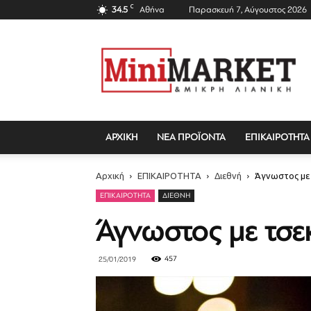
C
34.5
Αθήνα
Παρασκευή 7, Αύγουστος 2026
Mini
Market
Magazine
ΑΡΧΙΚΗ
ΝΕΑ ΠΡΟΪΟΝΤΑ
ΕΠΙΚΑΙΡΟΤΗΤΑ
Αρχική
ΕΠΙΚΑΙΡΟΤΗΤΑ
Διεθνή
Άγνωστος με 
ΕΠΙΚΑΙΡΟΤΗΤΑ
ΔΙΕΘΝΉ
Άγνωστος με τσε
457
25/01/2019