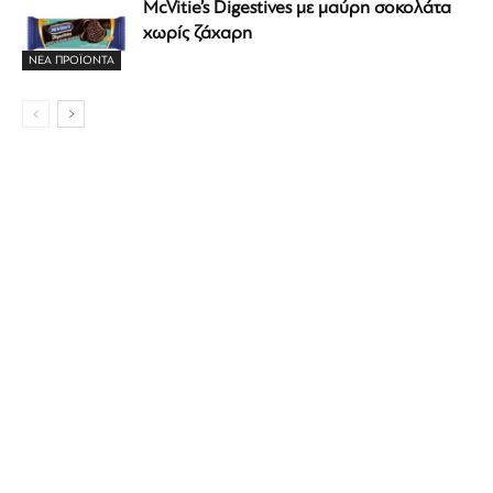
McVitie’s Digestives με μαύρη σοκολάτα
χωρίς ζάχαρη
ΝΕΑ ΠΡΟΪΟΝΤΑ