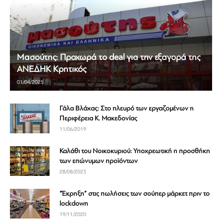
Μασούτης: Προχωρά το deal για την εξαγορά της
ΑΝΕΔΗΚ Κρητικός
01/04/2025
Γάλα Βλάχας: Στο πλευρό των εργαζομένων η
Περιφέρεια Κ. Μακεδονίας
11/06/2019
Καλάθι του Νοικοκυριού: Υποχρεωτική η προσθήκη
των επώνυμων προϊόντων
28/08/2023
“Έκρηξη” στις πωλήσεις των σούπερ μάρκετ πριν το
lockdown
19/11/2020