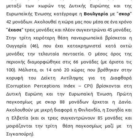
μεταξύ των χωρών της Δυτικής Ευρώπης και της
Ευρωπαϊκής Ένωσης κατέγραψε η
Βουλγαρία
με “
σκορ
”
42 μονάδων. Ακολουθεί η χώρα μας που μέσα σε ένα χρόνο
“
έχασε
” τρεις μονάδες και πλέον συγκεντρώνει 45 μονάδες.
Στην τρίτη χειρότερη θέση πανευρωπαϊκά βρίσκεται η
Ουγγαρία (46), που έχει κατακρημνιστεί κατά οχτώ
μονάδες την τελευταία πενταετία. Ο μέσος όρος της
περιοχής διαμορφώθηκε στις 66 μονάδες (με άριστα τις
100). Μάλιστα, οι 14 από 20 χώρες που βρέθηκαν στην
κορυφή του Δείκτη Αντίληψης για τη Διαφθορά
(Corruption Perceptions Index – CPI) βρίσκονται στη
Δυτική Ευρώπη και την Ευρωπαϊκή Ένωση. Πρώτη
παγκοσμίως με σκορ 88 μονάδων έρχεται η Δανία.
Ακολουθούν με μικρή διαφορά η Φινλανδία, η Σουηδία και
η Ελβετία (και οι τρεις συγκεντρώνουν 85 μονάδες και
μοιράζονται την τρίτη θέση παγκοσμίως μαζί με τη
Σιγκαπούρη).