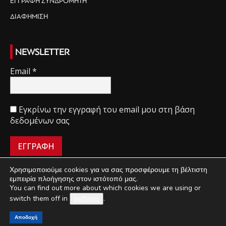
ΕΓΓΡΑΦΗ ΣΥΝΔΡΟΜΗΤΗ
ΔΙΑΦΗΜΙΣΗ
NEWSLETTER
Email
*
Εγκρίνω την εγγραφή του email μου στη βάση
δεδομένων σας
Χρησιμοποιούμε cookies για να σας προσφέρουμε τη βέλτιστη
εμπειρία πλοήγησης στον ιστότοπό μας.
You can find out more about which cookies we are using or
ΠΟΙΟΙ ΕΙΜΑΣΤΕ
ΟΡΟΙ ΧΡΗΣΗΣ
ΔΙΑΧΕΙΡΙΣΗ ΑΠΟΡΡΗΤΟΥ
switch them off in
settings
.
ΔΙΑΦΗΜΙΣΗ
ΕΠΙΚΟΙΝΩΝΙΑ
Αποδοχή
©
Mini Market
2018-2021 | Κατασκευή & Ανάπτυξη
UThink