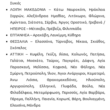
Συκιές
ΛΟΙΠΗ ΜΑΚΕΔΟΝΙΑ – Κάτω Νευροκόπι, Ηράκλεια
Σερρών, Αλεξάνδρεια Ημαθίας, Λιτόχωρο, Φλώρινα,
Αμύνταιο, Σιάτιστα, Σέρβια, Άργος Ορεστικό, Γρεβενά /
ΗΠΕΙΡΟΣ – Μέτσοβο, Πρέβεζα, Φιλιππιάδα
ΕΠΤΑΝΗΣΑ – Αραχάβη, Λευκίμμη, Κύθηρα
ΘΕΣΣΑΛΙΑ – Ελασσόνα, Τύρναβος, Νίκαια, Σκιάθος,
Σκόπελος
ΑΤΤΙΚΗ – Κυψέλη, Γκύζη, Ιλίσια, Κολωνός, Πατήσια,
Γαλάτσι, Μοσχάτο, Ταύρος, Παγκράτι, Δάφνη, Αγία
Παρασκευή, Μελίσσια, Κηφισιά, Νέο Φάληρο, Νέα
Σμύρνη, Πετρούπολη, Ίλιον, Άγιοι Ανάργυροι, Καματερό,
Άνω Λιόσια, Θρακομακεδόνες, Ηλιούπολη,
Αργυρούπολη, Ελληνικό, Γλυφάδα, Βούλα, Νέα
Φιλαδέλφεια, Μεταμόρφωση, Περισσός, Αγία Βαρβάρα,
Πέραμα, Παλλήνη, Παιανία, Κορωπί, Βάρη, Βουλιαγμένη,
Ελευσίνα, Μάνδρα