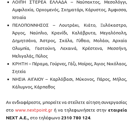
ΛΟΙΠΗ ΣΤΕΡΕΑ ΕΛΛΑΔΑ – Ναύπακτος, Μεσολόγγι,
Αμφιλοχία, Ορχομενός, Σχηματάρι, Κάρυστος, Άμφισσα,
Ιστιαία
ΠΕΛΟΠΟΝΝΗΣΟΣ – Λουτράκι, Κιάτο, Ξυλόκαστρο,
Άργος, Ναύπλιο, Κρανίδι, Καλάβρυτα, Μεγαλόπολη,
Δημητσάνα, Άστρος, Σκάλα, Γύθειο, Μολάοι, Αρχαία
Ολυμπία, Γαστούνη, Λεχαινά, Κρέστενα, Μεσσήνη,
Μελιγαλάς, Πύλος
ΚΡΗΤΗ – Πέραμα, Γούρνες, Γάζι, Μοίρες, Άγιος Νικόλαος,
Σητεία
ΝΗΣΙΑ ΑΙΓΑΙΟΥ – Καρλόβασι, Μύκονος, Πάρος, Μήλος,
Κάλυμνος, Κάρπαθος
Αν ενδιαφέρεστε, μπορείτε να στείλετε αίτηση συνεργασίας
στο
www.nextpoint.gr
ή να τηλεφωνήσετε στην
εταιρεία
ΝΕΧΤ Α.Ε.,
στο τηλέφωνο
2310 780 124
.