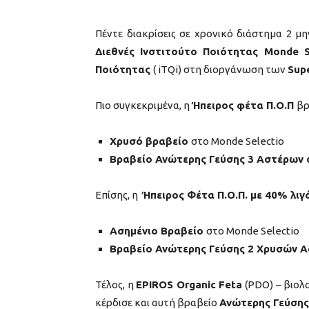
Πέντε διακρίσεις σε χρονικό διάστημα 2 
Διεθνές Ινστιτούτο Ποιότητας Monde 
Ποιότητας
( iTQi) στη διοργάνωση των
Sup
Πιο συγκεκριμένα, η
Ήπειρος φέτα Π.Ο.Π
βρ
Χρυσό βραβείο
στο Monde Selectio
Βραβείο Ανώτερης Γεύσης 3 Αστέρων σ
Επίσης, η
Ήπειρος Φέτα Π.Ο.Π. με 40% λι
Ασημένιο Βραβείο
στο Monde Selectio
Βραβείο Ανώτερης Γεύσης 2 Χρυσών 
Τέλος, η
EPIROS Organic Feta
(PDO) – βιολο
κέρδισε και αυτή βραβείο
Ανώτερης Γεύση