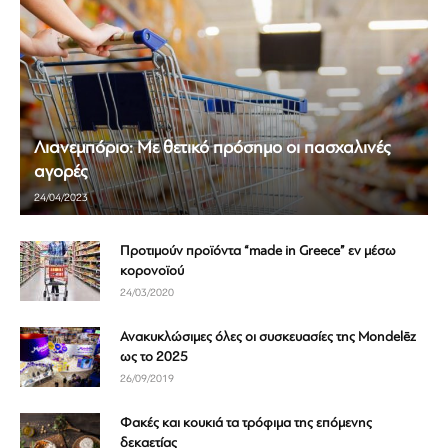
Λιανεμπόριο: Με θετικό πρόσημο οι πασχαλινές
αγορές
24/04/2023
Προτιμούν προϊόντα “made in Greece” εν μέσω
κορονοϊού
24/03/2020
Ανακυκλώσιμες όλες οι συσκευασίες της Mondelēz
ως το 2025
26/09/2019
Φακές και κουκιά τα τρόφιμα της επόμενης
δεκαετίας