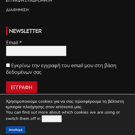
ΕΓΓΡΑΦΗ ΣΥΝΔΡΟΜΗΤΗ
ΔΙΑΦΗΜΙΣΗ
NEWSLETTER
Email
*
Εγκρίνω την εγγραφή του email μου στη βάση
δεδομένων σας
Χρησιμοποιούμε cookies για να σας προσφέρουμε τη βέλτιστη
εμπειρία πλοήγησης στον ιστότοπό μας.
You can find out more about which cookies we are using or
ΠΟΙΟΙ ΕΙΜΑΣΤΕ
ΟΡΟΙ ΧΡΗΣΗΣ
ΔΙΑΧΕΙΡΙΣΗ ΑΠΟΡΡΗΤΟΥ
switch them off in
settings
.
ΔΙΑΦΗΜΙΣΗ
ΕΠΙΚΟΙΝΩΝΙΑ
Αποδοχή
©
Mini Market
2018-2021 | Κατασκευή & Ανάπτυξη
UThink