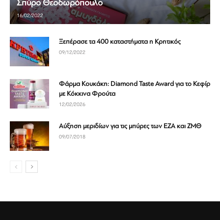
Σπύρο Θεοδωρόπουλο
16/02/2022
Ξεπέρασε τα 400 καταστήματα η Κρητικός
09/12/2022
Φάρμα Κουκάκη: Diamond Taste Award για το Κεφίρ
με Κόκκινα Φρούτα
12/02/2026
Αύξηση μεριδίων για τις μπύρες των ΕΖΑ και ΖΜΘ
09/07/2018