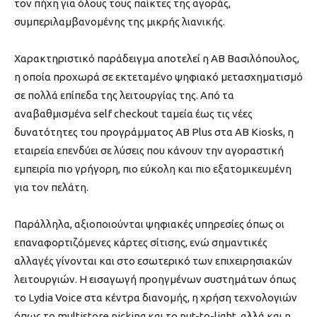
τον πήχη για όλους τους παίκτες της αγοράς,
συμπεριλαμβανομένης της μικρής λιανικής.
Χαρακτηριστικό παράδειγμα αποτελεί η ΑΒ Βασιλόπουλος,
η οποία προχωρά σε εκτεταμένο ψηφιακό μετασχηματισμό
σε πολλά επίπεδα της λειτουργίας της. Από τα
αναβαθμισμένα self checkout ταμεία έως τις νέες
δυνατότητες του προγράμματος AB Plus στα AB Kiosks, η
εταιρεία επενδύει σε λύσεις που κάνουν την αγοραστική
εμπειρία πιο γρήγορη, πιο εύκολη και πιο εξατομικευμένη
για τον πελάτη.
Παράλληλα, αξιοποιούνται ψηφιακές υπηρεσίες όπως οι
επαναφορτιζόμενες κάρτες σίτισης, ενώ σημαντικές
αλλαγές γίνονται και στο εσωτερικό των επιχειρησιακών
λειτουργιών. Η εισαγωγή προηγμένων συστημάτων όπως
το Lydia Voice στα κέντρα διανομής, η χρήση τεχνολογιών
όπως το multistore picking και το put-to-light, αλλά και η