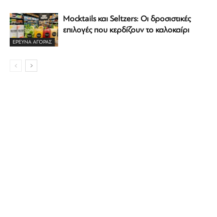
Mocktails και Seltzers: Οι δροσιστικές
επιλογές που κερδίζουν το καλοκαίρι
ΕΡΕΥΝΑ ΑΓΟΡΑΣ