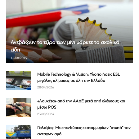
Ανεβάζουν το τζίρο των μίνι μάρκετ τα σχολικά
είδη
14/08/2019
Mobile Technology & Vusion: Υλοποιήσεις ESL
μεγάλης κλίμακας σε όλη την Ελλάδα
28/04/2026
«Λουκέτα» από την ΑΑΔΕ μετά από ελέγχους και
μέσω POS
23/08/2024
Γαλαξίας: Με επενδύσεις εκατομμυρίων “χτυπά” τον
ανταγωνισμό