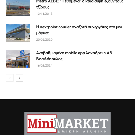
Metro ΑΕΒΕ: “Πεθαμένα” δίκτυα συμπιέζουν τους
τζίρους
12/11/2018
Η nextpoint courier αναζητά συνεργάτες στα μίνι
μάρκετ
20/05/2020
Αναβαθμισμένο mobile app λανσάρει η ΑΒ
Βασιλόπουλος
16/02/2024