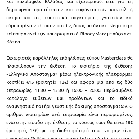
και mixologists Ελλάδας και εξωτερικού, είτε για τη
δημιουργία πρωτότυπων και ευφάνταστων κοκτέιλ ή
ακόμα και ως συστατικά παγκοσμίως γνωστών και
εδραιωμένων τέτοιων ποτών, όπως πικάντικο Negroni με
τσίπουρο αντί τζιν και αρωματικό Bloody Mary με ούζο αντί
βότκα.
Ξεχωριστές παράλληλες εκδηλώσεις τύπου Μasterclass θα
πλαισιώσουν την έκθεση. Το εισιτήριο της έκθεσης
«Ελληνικό Απόσταγμα» μέσω ηλεκτρονικής πλατφόρμας
κοστίζει €15 (φοιτητές 12€) και αφορά μία από τις δύο
τετραωρίες, 11:30 – 15:30 ή 16:00 – 20:00. Περιλαμβάνει
κατάλογο εκθετών και προϊόντων και το ειδικό
αναμνηστικό ποτήρι γευστικής δοκιμής αποσταγμάτων. Ο
αριθμός εισιτηρίων ανά τετραωρία είναι περιορισμένος,
ενώ στην είσοδο της έκθεσης το κόστος τους θα είναι 18€
(φοιτητές 15€) με τη διαθεσιμότητά τους να μην είναι
εγγυημένη. Οι θέσεις για τις παράλληλες εκδηλώσεις επίσης