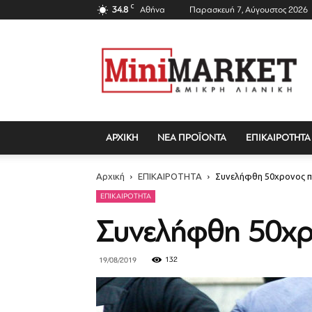
C
34.8
Αθήνα
Παρασκευή 7, Αύγουστος 2026
Mini
Market
Magazine
ΑΡΧΙΚΗ
ΝΕΑ ΠΡΟΪΟΝΤΑ
ΕΠΙΚΑΙΡΟΤΗΤΑ
Αρχική
ΕΠΙΚΑΙΡΟΤΗΤΑ
Συνελήφθη 50χρονος π
ΕΠΙΚΑΙΡΟΤΗΤΑ
Συνελήφθη 50χρ
132
19/08/2019