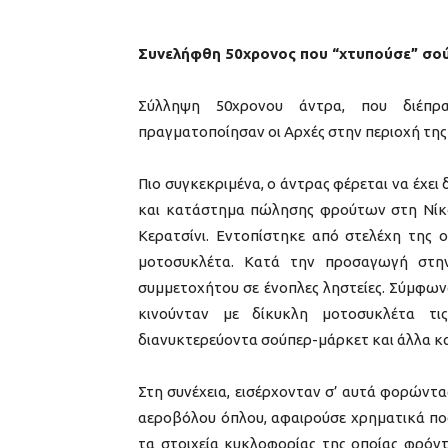
Συνελήφθη 50χρονος που “χτυπούσε” σο
Σύλληψη 50χρονου άντρα, που διέπρ
πραγματοποίησαν οι Αρχές στην περιοχή της 
Πιο συγκεκριμένα, ο άντρας φέρεται να έχει
και κατάστημα πώλησης φρούτων στη Νίκα
Κερατσίνι. Εντοπίστηκε από στελέχη της 
μοτοσυκλέτα. Κατά την προσαγωγή στην
συμμετοχήτου σε ένοπλες ληστείες. Σύμφωνα
κινούνταν με δίκυκλη μοτοσυκλέτα τι
διανυκτερεύοντα σούπερ-μάρκετ και άλλα κ
Στη συνέχεια, εισέρχονταν σ’ αυτά φορώντας
αεροβόλου όπλου, αφαιρούσε χρηματικά ποσ
τα στοιχεία κυκλοφορίας της οποίας φρόντ