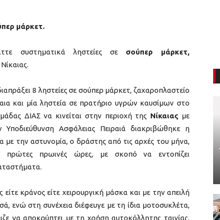
ύπερ μάρκετ.
αττε συστηματικά ληστείες σε
σούπερ μάρκετ,
Νίκαιας.
 διαπράξει 8 ληστείες σε σούπερ μάρκετ, ζαχαροπλαστείο
ια και μία ληστεία σε πρατήριο υγρών καυσίμων στο
ομάδας ΔΙΑΣ να κινείται στην περιοχή της
Νίκαιας
με
 Υποδιεύθυνση Ασφάλειας Πειραιά διακριβώθηκε η
 με την αστυνομία, ο δράστης από τις αρχές του μήνα,
ς πρώτες πρωινές ώρες, με σκοπό να εντοπίζει
αταστήματα.
 είτε κράνος είτε χειρουργική μάσκα και με την απειλή
ά, ενώ στη συνέχεια διέφευγε με τη ίδια μοτοσυκλέτα,
ιζε να αποκρύπτει με τη χρήση αυτοκόλλητης ταινίας.