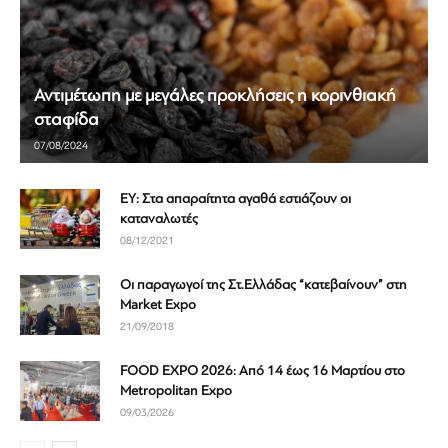
Αντιμέτωπη με μεγάλες προκλήσεις η κορινθιακή
σταφίδα
07/08/2024
ΕΥ: Στα απαραίτητα αγαθά εστιάζουν οι
καταναλωτές
08/12/2021
Οι παραγωγοί της Στ.Ελλάδας “κατεβαίνουν” στη
Market Expo
21/09/2018
FOOD EXPO 2026: Από 14 έως 16 Μαρτίου στο
Metropolitan Expo
09/03/2026