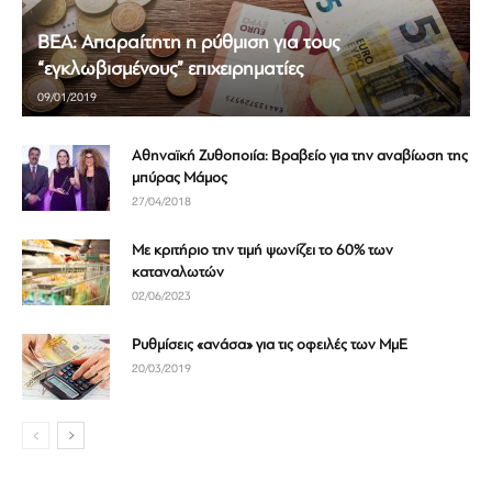
ΒΕΑ: Απαραίτητη η ρύθμιση για τους
“εγκλωβισμένους” επιχειρηματίες
09/01/2019
Αθηναϊκή Ζυθοποιία: Βραβείο για την αναβίωση της
μπύρας Μάμος
27/04/2018
Με κριτήριο την τιμή ψωνίζει το 60% των
καταναλωτών
02/06/2023
Ρυθμίσεις «ανάσα» για τις οφειλές των ΜμE
20/03/2019