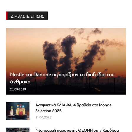
ΔΙΑΒΑΣΤΕ ΕΠΙΣΗΣ
Nestle και Danone περιορίζουν το διοξείδιο του
άνθρακα
23/09/2019
Αναψυκτικά ΚΛΙΑΦΑ: 4 βραβεία στα Monde
Selection 2025
11/04/2025
Νέα γραμμή παραγωγής ΘΕΟΝΗ στην Καρδίτσα