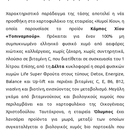
Χαρακτηριστικό παράδειγμα της τάσης αποτελεί η νέα
προσθήκη στο χαρτοφυλάκιο της εταιρείας «Χυμοί Χίου», η
οποία παρουσίασε το προϊόν
Κάμπος Χίου
«Τοπιναμπούρ»
. Πρόκειται για έναν 100% μη
συμπυκνωμένο ελληνικό φυσικό χυμό από αειφόρες
χιώτικες καλλιέργειες, χωρίς ζάχαρη, χωρίς συντηρητικά,
πλούσιο σε βιταμίνη C, που διατίθεται σε συσκευασία του 1
λίτρου. Επίσης, από τη
Δέλτα
κυκλοφορεί η σειρά φυσικών
χυμών Life Super Φρούτα στους τύπους Detox, Energize,
Balance και Up-lift και περιέχει βιταμίνες C, E, B6, B12,
νιασίνη και βιοτίνη, ενισχύοντας τον μεταβολισμό. Μεγάλη
γκάμα από βιταμινούχους και βιολογικούς χυμούς που
περιλαμβάνει και το χαρτοφυλάκιο της Οικογένειας
Χριστοδούλου. Ταυτόχρονα, η εταιρεία
Όλυμπος
έχει
λανσάρει προϊόντα για μωρά, μεταξύ των οποίων
συγκαταλέγεται ο βιολογικός χυμός bio πορτοκάλι που