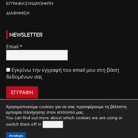
ΕΓΓΡΑΦΗ ΣΥΝΔΡΟΜΗΤΗ
ΔΙΑΦΗΜΙΣΗ
NEWSLETTER
Email
*
Εγκρίνω την εγγραφή του email μου στη βάση
δεδομένων σας
Χρησιμοποιούμε cookies για να σας προσφέρουμε τη βέλτιστη
εμπειρία πλοήγησης στον ιστότοπό μας.
You can find out more about which cookies we are using or
ΠΟΙΟΙ ΕΙΜΑΣΤΕ
ΟΡΟΙ ΧΡΗΣΗΣ
ΔΙΑΧΕΙΡΙΣΗ ΑΠΟΡΡΗΤΟΥ
switch them off in
settings
.
ΔΙΑΦΗΜΙΣΗ
ΕΠΙΚΟΙΝΩΝΙΑ
Αποδοχή
©
Mini Market
2018-2021 | Κατασκευή & Ανάπτυξη
UThink