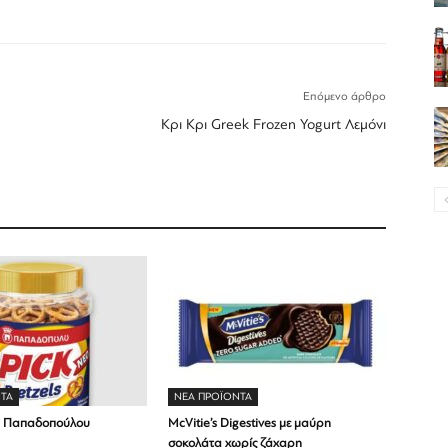
Επόμενο άρθρο
Κρι Κρι Greek Frozen Yogurt Λεμόνι
ΤΑ
ΝΕΑ ΠΡΟΪΟΝΤΑ
ls Παπαδοπούλου
McVitie’s Digestives με μαύρη
σοκολάτα χωρίς ζάχαρη