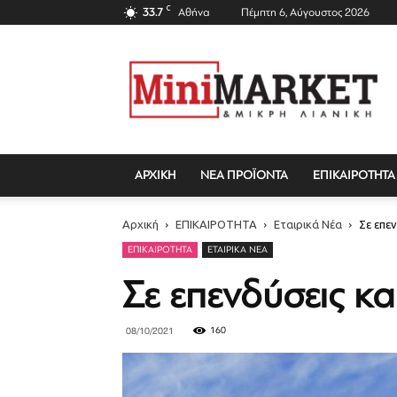
C
33.7
Αθήνα
Πέμπτη 6, Αύγουστος 2026
Mini
Market
Magazine
ΑΡΧΙΚΗ
ΝΕΑ ΠΡΟΪΟΝΤΑ
ΕΠΙΚΑΙΡΟΤΗΤΑ
Αρχική
ΕΠΙΚΑΙΡΟΤΗΤΑ
Εταιρικά Νέα
Σε επε
ΕΠΙΚΑΙΡΟΤΗΤΑ
ΕΤΑΙΡΙΚΆ ΝΈΑ
Σε επενδύσεις κ
160
08/10/2021