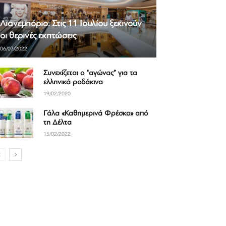
Λιανεμπόριο: Στις 11 Ιουλίου ξεκινούν
οι θερινές εκπτώσεις
06/07/2022
Συνεχίζεται ο “αγώνας” για τα
ελληνικά ροδάκινα
19/02/2020
Γάλα «Καθημερινά Φρέσκο» από
τη Δέλτα
15/02/2022