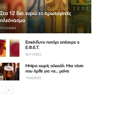
Στα 12 δισ. ευρώ το πρωτογενές
πλεόνασμα
17/12/2024
Επικίνδυνο ποτήρι απέσυρε ο
Ε.Φ.Ε.Τ.
06/11/2023
Μπίρα χωρίς αλκοόλ: Μια τάση
που ήρθε για να… μείνει
19/02/2025