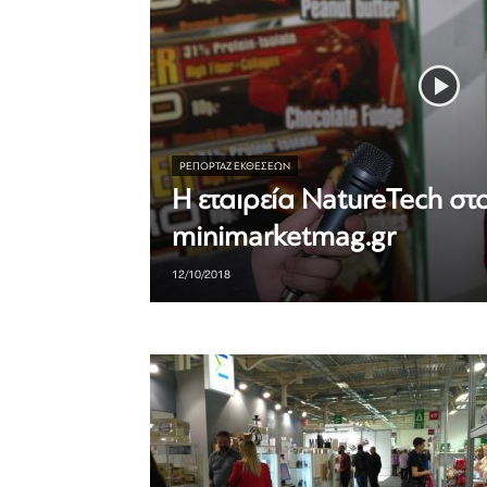
ΡΕΠΟΡΤΆΖ ΕΚΘΈΣΕΩΝ
Η εταιρεία NatureTech στ
minimarketmag.gr
12/10/2018