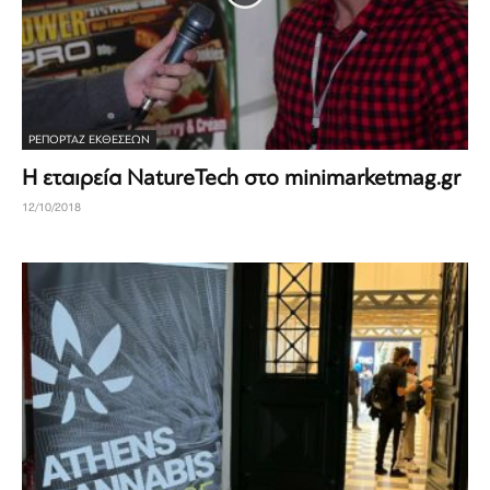
ΡΕΠΟΡΤΆΖ ΕΚΘΈΣΕΩΝ
Η εταιρεία NatureTech στο minimarketmag.gr
12/10/2018