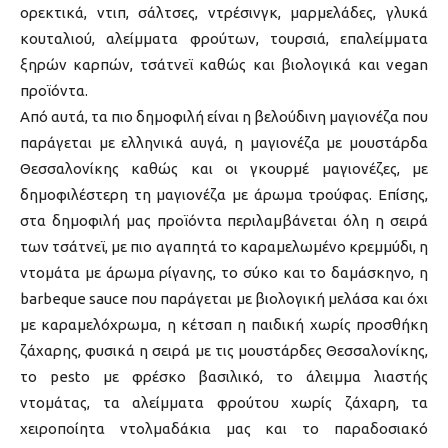
ορεκτικά, ντιπ, σάλτσες, ντρέσινγκ, μαρμελάδες, γλυκά
κουταλιού, αλείμματα φρούτων, τουρσιά, επαλείμματα
ξηρών καρπών, τσάτνεϊ καθώς και βιολογικά και vegan
προϊόντα.
Από αυτά, τα πιο δημοφιλή είναι η βελούδινη μαγιονέζα που
παράγεται με ελληνικά αυγά, η μαγιονέζα με μουστάρδα
Θεσσαλονίκης καθώς και οι γκουρμέ μαγιονέζες, με
δημοφιλέστερη τη μαγιονέζα με άρωμα τρούφας. Επίσης,
στα δημοφιλή μας προϊόντα περιλαμβάνεται όλη η σειρά
των τσάτνεϊ, με πιο αγαπητά το καραμελωμένο κρεμμύδι, η
ντομάτα με άρωμα ρίγανης, το σύκο και το δαμάσκηνο, η
barbeque sauce που παράγεται με βιολογική μελάσα και όχι
με καραμελόχρωμα, η κέτσαπ η παιδική χωρίς προσθήκη
ζάχαρης, φυσικά η σειρά με τις μουστάρδες Θεσσαλονίκης,
το pesto με φρέσκο βασιλικό, το άλειμμα λιαστής
ντομάτας, τα αλείμματα φρούτου χωρίς ζάχαρη, τα
χειροποίητα ντολμαδάκια μας και το παραδοσιακό