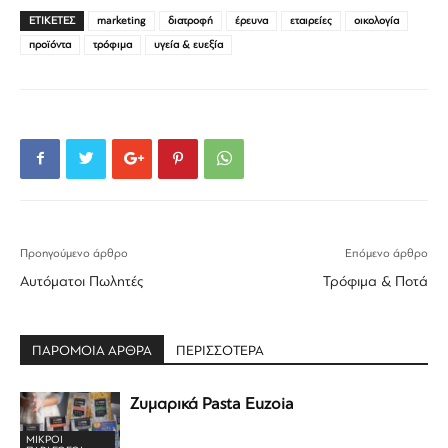
ΕΤΙΚΕΤΕΣ
marketing
διατροφή
έρευνα
εταιρείες
οικολογία
προϊόντα
τρόφιμα
υγεία & ευεξία
Προηγούμενο άρθρο
Επόμενο άρθρο
Αυτόματοι Πωλητές
Τρόφιμα & Ποτά
ΠΑΡΟΜΟΙΑ ΑΡΘΡΑ
ΠΕΡΙΣΣΟΤΕΡΑ
Ζυμαρικά Pasta Euzoia
ΜΙΚΡΟΊ