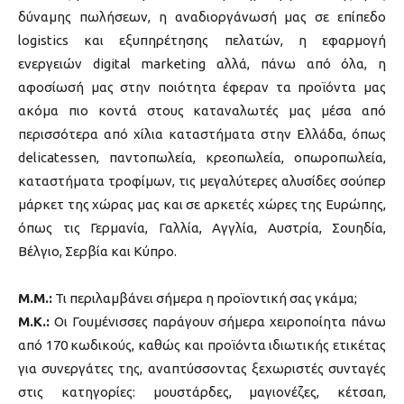
δύναμης πωλήσεων, η αναδιοργάνωσή μας σε επίπεδο
logistics και εξυπηρέτησης πελατών, η εφαρμογή
ενεργειών digital marketing αλλά, πάνω από όλα, η
αφοσίωσή μας στην ποιότητα έφεραν τα προϊόντα μας
ακόμα πιο κοντά στους καταναλωτές μας μέσα από
περισσότερα από χίλια καταστήματα στην Ελλάδα, όπως
delicatessen, παντοπωλεία, κρεοπωλεία, οπωροπωλεία,
καταστήματα τροφίμων, τις μεγαλύτερες αλυσίδες σούπερ
μάρκετ της χώρας μας και σε αρκετές χώρες της Ευρώπης,
όπως τις Γερμανία, Γαλλία, Αγγλία, Αυστρία, Σουηδία,
Βέλγιο, Σερβία και Κύπρο.
M.M.:
Τι περιλαμβάνει σήμερα η προϊοντική σας γκάμα;
Μ.Κ.:
Οι Γουμένισσες παράγουν σήμερα χειροποίητα πάνω
από 170 κωδικούς, καθώς και προϊόντα ιδιωτικής ετικέτας
για συνεργάτες της, αναπτύσσοντας ξεχωριστές συνταγές
στις κατηγορίες: μουστάρδες, μαγιονέζες, κέτσαπ,