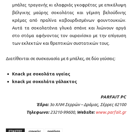
μπάλες τραγανής κι ελαφριάς γκοφρέτας με επικάλυψη
βέλγικης μαύρης σοκολάτας και γέμιση βελούδινης
κρέμας από πραλίνα καβουρδισμένων φουντουκιών.
Aυτά τα σοκολατένια γλυκά σπάνε και λιώνουν αργά
στο στόμα αφήνοντας τον ουρανίσκο με την επίγευση
των εκλεκτών και θρεπτικών συστατικών τους.
Διατίθενται σε συσκευασία με 6 μπάλες, σε δύο γεύσεις:
Κnack με σοκολάτα υγείας
knack με σοκολάτα γάλακτος
PARFAIT PC
Έδρα:
3ο ΧΛΜ Σερρών – Δράμας, Σέρρες 62100
Τηλεφωνο:
23210-99600,
Website:
www.parfait.gr
ΕΤΙΚΕΤΕΣ
εταιρείες
προϊόντα