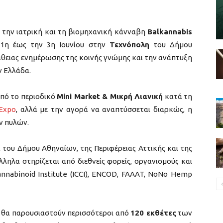
 την ιατρική και τη βιομηχανική κάνναβη
Balkannabis
 1η έως την 3η Ιουνίου στην
Τεχνόπολη
του Δήμου
άθειας ενημέρωσης της κοινής γνώμης και την ανάπτυξη
ν Ελλάδα.
από το περιοδικό
Mini Market & Μικρή Λιανική
κατά τη
Expo
, αλλά με την αγορά να αναπτύσσεται διαρκώς, η
ν πυλών.
 του Δήμου Αθηναίων, της Περιφέρειας Αττικής και της
λληλα στηρίζεται από διεθνείς φορείς, οργανισμούς και
annabinoid Institute (ICCI), ENCOD, FAAAT, NoNo Hemp
8 θα παρουσιαστούν περισσότεροι από
120 εκθέτες
των