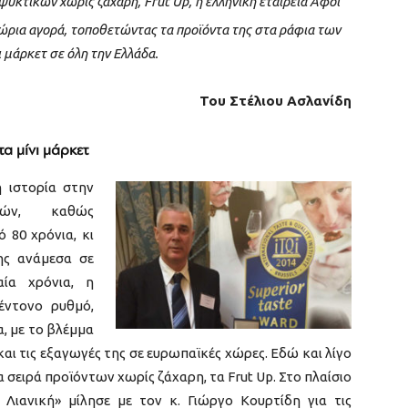
αψυκτικών χωρίς ζάχαρη, Frut Up, η ελληνική εταιρεία Αφοί
χώρια αγορά, τοποθετώντας τα προϊόντα της στα ράφια των
ι μάρκετ σε όλη την Ελλάδα.
Του Στέλιου Ασλανίδη
τα μίνι μάρκετ
 ιστορία στην
κών, καθώς
 80 χρόνια, κι
ης ανάμεσα σε
ία χρόνια, η
έντονο ρυθμό,
, με το βλέμμα
αι τις εξαγωγές της σε ευρωπαϊκές χώρες. Εδώ και λίγο
α σειρά προϊόντων χωρίς ζάχαρη, τα Frut Up. Στο πλαίσιο
 Λιανική» μίλησε με τον κ. Γιώργο Κουρτίδη για τις