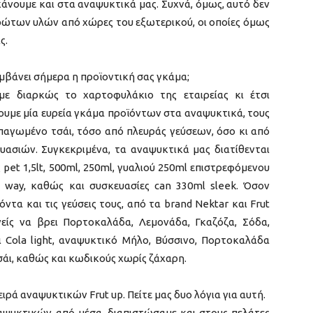
κάνουμε και στα αναψυκτικά μας. Συχνά, όμως, αυτό δεν
 πρώτων υλών από χώρες του εξωτερικού, οι οποίες όμως
ς.
μβάνει σήμερα η προϊοντική σας γκάμα;
ε διαρκώς το χαρτοφυλάκιο της εταιρείας κι έτσι
ουμε μία ευρεία γκάμα προϊόντων στα αναψυκτικά, τους
 παγωμένο τσάι, τόσο από πλευράς γεύσεων, όσο κι από
υασιών. Συγκεκριμένα, τα αναψυκτικά μας διατίθενται
 pet 1,5lt, 500ml, 250ml, γυαλιού 250ml επιστρεφόμενου
 way, καθώς και συσκευασίες can 330ml sleek. Όσον
ντα και τις γεύσεις τους, από τα brand Nektar και Frut
είς να βρει Πορτοκαλάδα, Λεμονάδα, Γκαζόζα, Σόδα,
αι Cola light, αναψυκτικό Μήλο, Βύσσινο, Πορτοκαλάδα
τσάι, καθώς και κωδικούς χωρίς ζάχαρη.
ιρά αναψυκτικών Frut up. Πείτε μας δυο λόγια για αυτή.
υκτικών από μέσα, διαπιστώσαμε και στους πελάτες