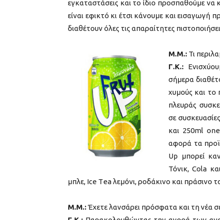
εγκαταστάσεις και το ίδιο προσπαθούμε να 
είναι εφικτό κι έτσι κάνουμε και εισαγωγή
διαθέτουν όλες τις απαραίτητες πιστοποιήσει
Μ.Μ.:
Τι περιλα
Γ.Κ.:
Ενισχύουμ
σήμερα διαθέτ
χυμούς και το
πλευράς συσκε
σε συσκευασίες
και 250ml one
αφορά τα προϊό
Up μπορεί καν
Τόνικ, Cola κ
μπλε, Ιce Τea λεμόνι, ροδάκινο και πράσινο 
Μ.Μ.:
Έχετε λανσάρει πρόσφατα και τη νέα σε
Γ.Κ.:
Παρακολουθώντας την αγορά των αναψ