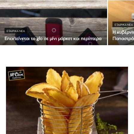
ΕΤΑΙΡΙΚΆ ΝΈΑ
ΕΤΑΙΡΙΚΆ ΝΈΑ
Η κυβέρνη
Επεκτείνεται το glo σε μίνι μάρκετ και περίπτερα
Παπαστρά